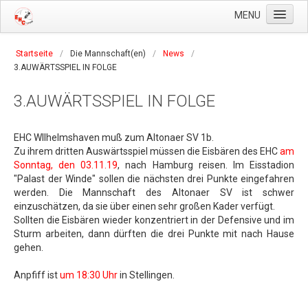
MENU
Home
Startseite
/
Die Mannschaft(en)
/
News
/
3.AUWÄRTSSPIEL IN FOLGE
Der Verein
Geschichte
3.AUWÄRTSSPIEL IN FOLGE
Satzung
EHC WIlhelmshaven muß zum Altonaer SV 1b.
Beitragsordnung
Zu ihrem dritten Auswärtsspiel müssen die Eisbären des EHC
am
Sonntag, den 03.11.19
, nach Hamburg reisen. Im Eisstadion
Anträge
"Palast der Winde" sollen die nächsten drei Punkte eingefahren
Vorstand
werden. Die Mannschaft des Altonaer SV ist schwer
einzuschätzen, da sie über einen sehr großen Kader verfügt.
Die Mannschaft(en)
Sollten die Eisbären wieder konzentriert in der Defensive und im
Sturm arbeiten, dann dürften die drei Punkte mit nach Hause
Der Kader
gehen.
News
Anpfiff ist
um 18:30 Uhr
in Stellingen.
Tabelle & Ergebnisse