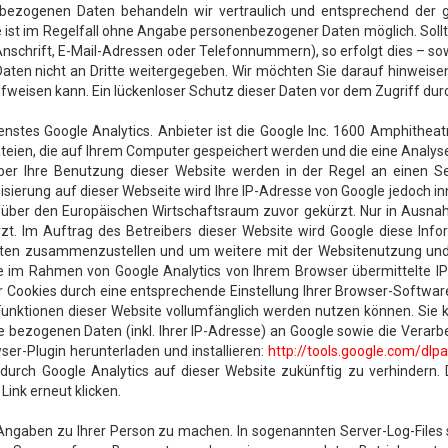
bezogenen Daten behandeln wir vertraulich und entsprechend der ge
e ist im Regelfall ohne Angabe personenbezogener Daten möglich. So
chrift, E-Mail-Adressen oder Telefonnummern), so erfolgt dies – sowei
aten nicht an Dritte weitergegeben. Wir möchten Sie darauf hinweisen,
weisen kann. Ein lückenloser Schutz dieser Daten vor dem Zugriff durch 
nstes Google Analytics. Anbieter ist die Google Inc. 1600 Amphithe
ateien, die auf Ihrem Computer gespeichert werden und die eine Analy
ber Ihre Benutzung dieser Website werden in der Regel an einen S
misierung auf dieser Webseite wird Ihre IP-Adresse von Google jedoch i
er den Europäischen Wirtschaftsraum zuvor gekürzt. Nur in Ausnahm
zt. Im Auftrag des Betreibers dieser Website wird Google diese Inf
äten zusammenzustellen und um weitere mit der Websitenutzung und
e im Rahmen von Google Analytics von Ihrem Browser übermittelte IP
ookies durch eine entsprechende Einstellung Ihrer Browser-Software 
 Funktionen dieser Website vollumfänglich werden nutzen können. Sie
 bezogenen Daten (inkl. Ihrer IP-Adresse) an Google sowie die Verarb
er-Plugin herunterladen und installieren:
http://tools.google.com/dl
 durch Google Analytics auf dieser Website zukünftig zu verhindern.
Link erneut klicken.
Angaben zu Ihrer Person zu machen. In sogenannten Server-Log-Files sp