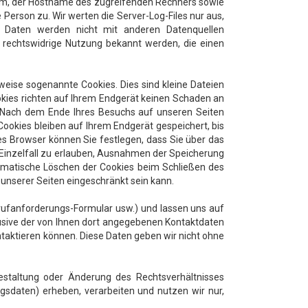
tem, der Hostname des zugreifenden Rechners sowie
Person zu. Wir werten die Server-Log-Files nur aus,
e Daten werden nicht mit anderen Datenquellen
 rechtswidrige Nutzung bekannt werden, die einen
weise sogenannte Cookies. Dies sind kleine Dateien
okies richten auf Ihrem Endgerät keinen Schaden an
). Nach dem Ende Ihres Besuchs auf unseren Seiten
Cookies bleiben auf Ihrem Endgerät gespeichert, bis
es Browser können Sie festlegen, dass Sie über das
 Einzelfall zu erlauben, Ausnahmen der Speicherung
omatische Löschen der Cookies beim Schließen des
t unserer Seiten eingeschränkt sein kann.
krufanforderungs-Formular usw.) und lassen uns auf
ive der von Ihnen dort angegebenen Kontaktdaten
ntaktieren können. Diese Daten geben wir nicht ohne
estaltung oder Änderung des Rechtsverhältnisses
gsdaten) erheben, verarbeiten und nutzen wir nur,