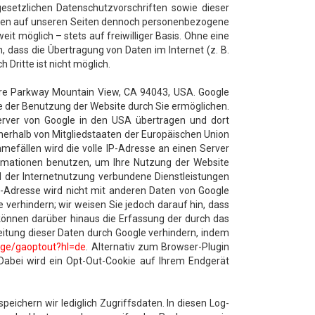
setzlichen Datenschutzvorschriften sowie dieser
llten auf unseren Seiten dennoch personenbezogene
t möglich – stets auf freiwilliger Basis. Ohne eine
 dass die Übertragung von Daten im Internet (z. B.
Dritte ist nicht möglich.
atre Parkway Mountain View, CA 94043, USA. Google
se der Benutzung der Website durch Sie ermöglichen.
erver von Google in den USA übertragen und dort
nnerhalb von Mitgliedstaaten der Europäischen Union
efällen wird die volle IP-Adresse an einen Server
ormationen benutzen, um Ihre Nutzung der Website
 der Internetnutzung verbundene Dienstleistungen
-Adresse wird nicht mit anderen Daten von Google
verhindern; wir weisen Sie jedoch darauf hin, dass
 können darüber hinaus die Erfassung der durch das
eitung dieser Daten durch Google verhindern, indem
page/gaoptout?hl=de
. Alternativ zum Browser-Plugin
 Dabei wird ein Opt-Out-Cookie auf Ihrem Endgerät
eichern wir lediglich Zugriffsdaten. In diesen Log-