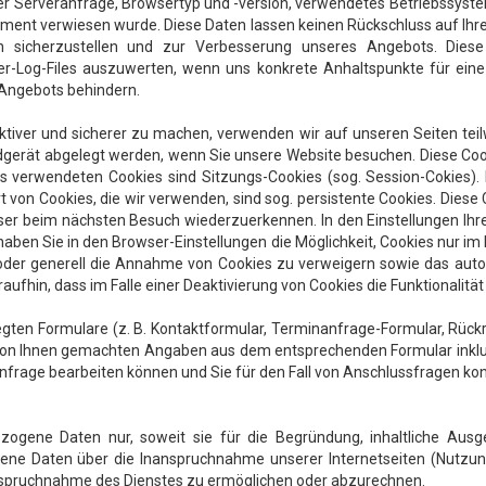
 der Serveranfrage, Browsertyp und -version, verwendetes Betriebssys
ent verwiesen wurde. Diese Daten lassen keinen Rückschluss auf Ihre 
en sicherzustellen und zur Verbesserung unseres Angebots. Dies
er-Log-Files auszuwerten, wenn uns konkrete Anhaltspunkte für eine
 Angebots behindern.
ktiver und sicherer zu machen, verwenden wir auf unseren Seiten teil
ndgerät abgelegt werden, wenn Sie unsere Website besuchen. Diese Co
uns verwendeten Cookies sind Sitzungs-Cookies (sog. Session-Cokies
 von Cookies, die wir verwenden, sind sog. persistente Cookies. Diese 
ser beim nächsten Besuch wiederzuerkennen. In den Einstellungen Ihr
ben Sie in den Browser-Einstellungen die Möglichkeit, Cookies nur im
 oder generell die Annahme von Cookies zu verweigern sowie das aut
raufhin, dass im Falle einer Deaktivierung von Cookies die Funktionalitä
legten Formulare (z. B. Kontaktformular, Terminanfrage-Formular, Rüc
n Ihnen gemachten Angaben aus dem entsprechenden Formular inklus
e Anfrage bearbeiten können und Sie für den Fall von Anschlussfragen ko
zogene Daten nur, soweit sie für die Begründung, inhaltliche Ausg
ene Daten über die Inanspruchnahme unserer Internetseiten (Nutzun
nanspruchnahme des Dienstes zu ermöglichen oder abzurechnen.