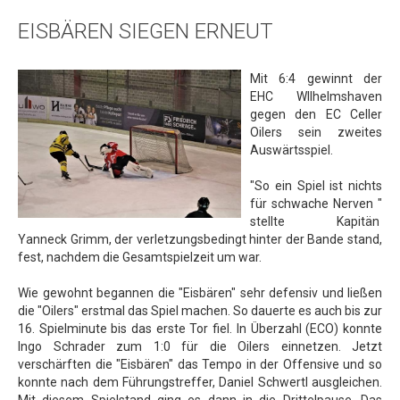
Hobbymannschaft
EISBÄREN SIEGEN ERNEUT
Die Hallen
Sande
Mit 6:4 gewinnt der
Impressum
EHC WIlhelmshaven
gegen den EC Celler
Datenschutz
Oilers sein zweites
Auswärtsspiel.
Galerie
"So ein Spiel ist nichts
für schwache Nerven "
stellte Kapitän
Yanneck Grimm, der verletzungsbedingt hinter der Bande stand,
fest, nachdem die Gesamtspielzeit um war.
Wie gewohnt begannen die "Eisbären" sehr defensiv und ließen
die "Oilers" erstmal das Spiel machen. So dauerte es auch bis zur
16. Spielminute bis das erste Tor fiel. In Überzahl (ECO) konnte
Ingo Schrader zum 1:0 für die Oilers einnetzen. Jetzt
verschärften die "Eisbären" das Tempo in der Offensive und so
konnte nach dem Führungstreffer, Daniel Schwertl ausgleichen.
Mit diesem Spielstand ging es dann in die Drittelpause. Das