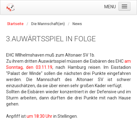
MENU
Home
Startseite
/
Die Mannschaft(en)
/
News
Der Verein
3.AUWÄRTSSPIEL IN FOLGE
Geschichte
Satzung
EHC WIlhelmshaven muß zum Altonaer SV 1b.
Zu ihrem dritten Auswärtsspiel müssen die Eisbären des EHC
am
Beitragsordnung
Sonntag, den 03.11.19
, nach Hamburg reisen. Im Eisstadion
"Palast der Winde" sollen die nächsten drei Punkte eingefahren
Anträge
werden. Die Mannschaft des Altonaer SV ist schwer
Vorstand
einzuschätzen, da sie über einen sehr großen Kader verfügt.
Sollten die Eisbären wieder konzentriert in der Defensive und im
Die Mannschaft(en)
Sturm arbeiten, dann dürften die drei Punkte mit nach Hause
gehen.
Der Kader
Anpfiff ist
um 18:30 Uhr
in Stellingen.
News
Tabelle & Ergebnisse