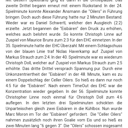
zweite Drittel begann erneut mit einem Rückstand. In der 24.
Spielminute konnte Alexander Ansmann die "Oilers" in Führung
bringen. Doch auch diese Führung hatte nur 2 Minuten Bestand.
Wieder war es Daniel Schwertl, welcher den Ausgleich (2:2)
erzielte. Jetzt begannen die "Eisbären" den Druck zu erhöhen,
welches auch belohnt wurde. So konnte Christoph Linne auf
Zuspiel von Maurice Bruns zum 2:3 für den EHC einnetzen. In der
35. Spielminute hatte der EHC Überzahl. Mit einem Schlagschuss
von der blauen Linie traf Niclas Haverkamp auf Zuspiel von
Markus Strauch zum 2:4. In der 40. Spielminute war es wiederum
Christoph Doll, welcher auf Zuspiel von Markus Strauch zum 2:5
erhöhte. Das dritte Drittel versprach Spannung pur. Durch eine
Unkonzentriertheit der "Eisbären" in der 48. Minute, kam es zu
einem Doppelschlag der Celler Oilers. So hieß es dann nur noch
4:5 für die "Eisbären". Nach einem TimeOut des EHC war die
Konzentration wieder gegeben. In der 56. Spielminute konnte
Christopher Linne noch einmal für Christoph Doll zum 4:6
auflegen. In den letzten drei Spielminuten schickten die
Unparteiischen gleich zwei Eisbären in die Kühlbox. Nun wurde
Marc Moron im Tor der "Eisbären" gefordert. Die "Celler Oilers"
nahmen zusätzlich noch ihren Goalie vom Eis und so hieß es
zwei Minuten lang "6 gegen 3". Die "Oilers" schossen insgesamt